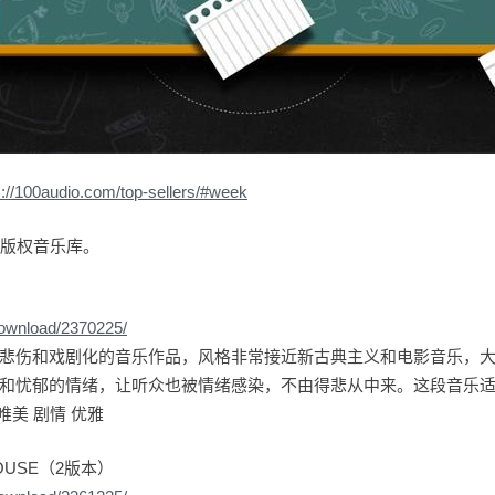
s://100audio.com/top-sellers/#week
io版权音乐库。
download/2370225/
悲伤和戏剧化的音乐作品，风格非常接近新古典主义和电影音乐，
和忧郁的情绪，让听众也被情绪感染，不由得悲从中来。这段音乐
唯美 剧情 优雅
OUSE（2版本）