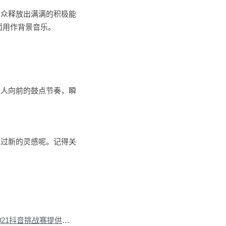
听众释放出满满的积极能
面用作背景音乐。
催人向前的鼓点节奏，瞬
闪过新的灵感呢。记得关
下一篇：为乌苏啤酒2021抖音挑战赛提供音乐版权
»