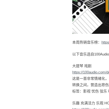
本周热销音乐榜：
http
以下音乐选自100Aud
大提琴 戏剧
https://100audio.com/
这是一首非常情绪化，
转换之间，营造出悲伤
标签：影视 忧伤 弦乐 
乐趣 充满活力 乐观 H