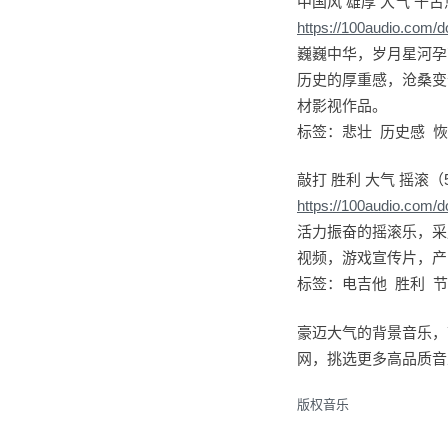
中国风 雄厚 大气 千
https://100audio.com/
巍巍中华，岁月星河孕
历史的厚重感，沧桑变
材影视作品。
标签：悲壮 历史感 恢
敲打 胜利 大气 摇滚（
https://100audio.com/
活力振奋的摇滚乐，采
视频，游戏宣传片，产
标签：电吉他 胜利 节
豪迈大气的背景音乐，
网，挑选更多高品质音
版权音乐