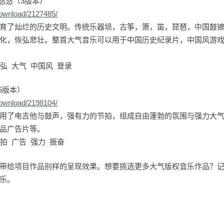
古悠悠（3版本）
download/2127485/
育了灿烂的历史文明。传统乐器埙，古筝，箫，笛，琵琶，中国鼓
化，恢弘悲壮。整首大气音乐可以用于中国历史纪录片，中国风游
弘 大气 中国风 登录
5版本）
download/2198104/
用了电吉他与鼓声，强有力的节拍，组成自由蓬勃的氛围与强力大
品广告片等。
拍 广告 强力 振奋
带给项目作品别样的呈现效果。想要挑选更多大气版权音乐作品？记得关注
乐。