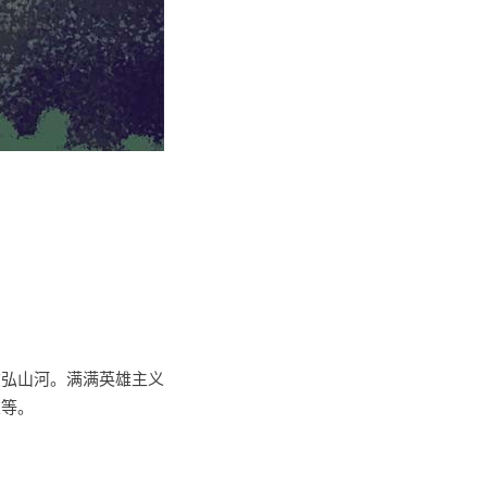
恢弘山河。满满英雄主义
乐等。