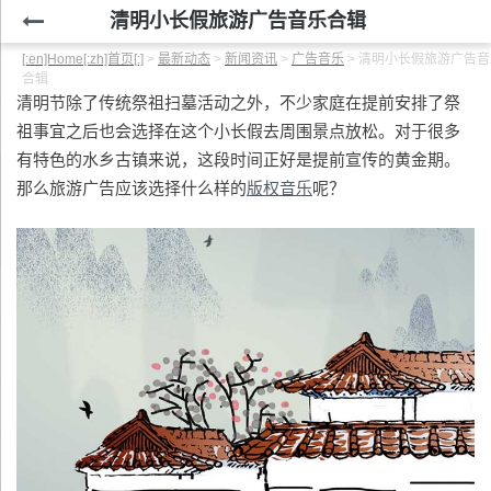
清明小长假旅游广告音乐合辑
[:en]Home[:zh]首页[:]
>
最新动态
>
新闻资讯
>
广告音乐
>
清明小长假旅游广告音
合辑
清明节除了传统祭祖扫墓活动之外，不少家庭在提前安排了祭
祖事宜之后也会选择在这个小长假去周围景点放松。对于很多
有特色的水乡古镇来说，这段时间正好是提前宣传的黄金期。
那么旅游广告应该选择什么样的
版权音乐
呢？