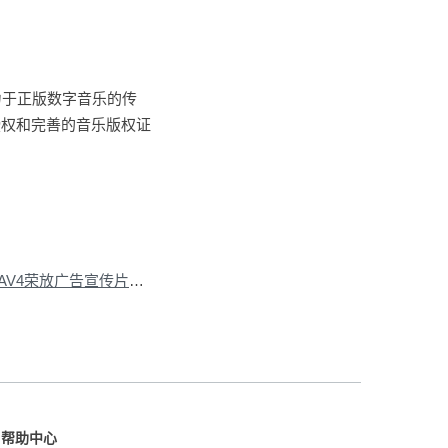
力于正版数字音乐的传
授权和完善的音乐版权证
下一篇：为一汽丰田RAV4荣放广告宣传片提供音乐版权
»
帮助中心