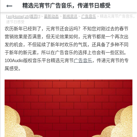
精选元宵节广告音乐，传递节日感受
[:en]Home[:zh]首页[:]
>
最新动态
>
新闻资讯
>
广告音乐
>
精选元宵节广告音乐，
递节日感受
农历新年已经到了，元宵节还会远吗？不知您对刚过去的春节
营销效果是否满意，但无论效果如何，元宵节都是一个再次出
发的机会，不但延续了新年时欢乐的气氛，还具备了多种不同
于新年的新元素，所以在广告音乐的选择上也会有一些区别。
100Audio版权音乐平台精选元宵节
广告音乐
，传递元宵节的专
属感受。