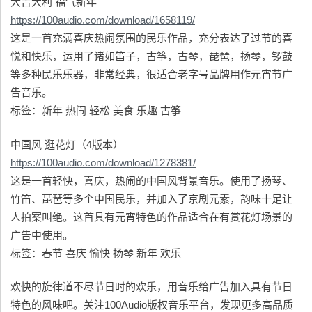
大吉大利 福气新年
https://100audio.com/download/1658119/
这是一首充满喜庆热闹氛围的民乐作品，充分表达了过节的喜
悦和快乐，运用了诸如笛子，古筝，古琴，琵琶，扬琴，锣鼓
等多种民乐乐器，非常经典，很适合老字号品牌用作元宵节广
告音乐。
标签：新年 热闹 轻松 美食 乐趣 古筝
中国风 逛花灯（4版本）
https://100audio.com/download/1278381/
这是一首轻快，喜庆，热闹的中国风背景音乐。使用了扬琴、
竹笛、琵琶等多个中国民乐，并加入了京剧元素，韵味十足让
人拍案叫绝。这首具有元宵特色的作品适合在有赏花灯场景的
广告中使用。
标签：春节 喜庆 愉快 扬琴 新年 欢乐
欢快的旋律道不尽节日时的欢乐，用音乐给广告加入具有节日
特色的风味吧。关注100Audio版权音乐平台，发现更多高品质