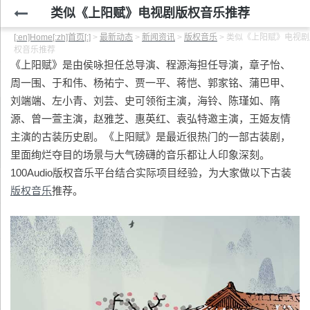
类似《上阳赋》电视剧版权音乐推荐
[:en]Home[:zh]首页[:]
>
最新动态
>
新闻资讯
>
版权音乐
>
类似《上阳赋》电视剧
权音乐推荐
《上阳赋》是由侯咏担任总导演、程源海担任导演，章子怡、
周一围、于和伟、杨祐宁、贾一平、蒋恺、郭家铭、蒲巴甲、
刘端端、左小青、刘芸、史可领衔主演，海铃、陈瑾如、隋
源、曾一萱主演，赵雅芝、惠英红、袁弘特邀主演，王姬友情
主演的古装历史剧。《上阳赋》是最近很热门的一部古装剧，
里面绚烂夺目的场景与大气磅礴的音乐都让人印象深刻。
100Audio版权音乐平台结合实际项目经验，为大家做以下古装
版权音乐
推荐。