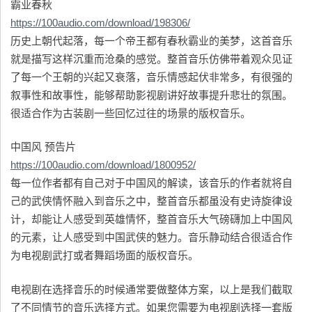
霸业春秋
https://100audio.com/download/198306/
历史上朝代起落，每一个帝王都有春秋霸业的美梦，这首音乐
就是描写这样沉重而沧桑的感觉。整首音乐仿佛带着观众见证
了每一个王朝的兴起又衰落，音乐情感起伏非常多，有很强的
叙事性和故事性，能够帮助影视剧讲好故事提升悲壮的氛围。
很适合作为古装剧一些回忆过往的场景的版权音乐。
中国风 预告片
https://100audio.com/download/1800952/
每一位作者都有自己对于中国风的解读，该音乐的作者就将自
己的武侠情怀融入到音乐之中，整首音乐都虽没有史诗旋律设
计，却能让人感受到英雄情怀，整首音乐大气磅礴加上中国风
的元素，让人感受到中国武侠的魅力。音乐静动结合很适合作
为电视剧武打或者舞蹈场面的版权音乐。
电视剧在选择音乐的时候通常要做整体方案，以上是我们截取
了不同情节的音乐选择方式。如果您需要为电视剧选择一套版