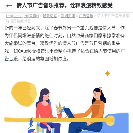
情人节广告音乐推荐，诠释浪漫精致感受
[:en]Home[:zh]首页[:]
>
最新动态
>
新闻资讯
>
广告音乐
>
情人节广告音乐推荐，
释浪漫精致感受
新的一年已经到来，除了春节外另一个重头戏便是情人节，作
为伴侣间增进感情的绝佳时刻，自然也是商家们摩拳擦掌准备
大施拳脚的舞台。精致优雅的情人节广告是节日营销的重头
戏，100Audio版权音乐平台精心挑选了适合在情人节使用的
广
告音乐
，给浪漫的氛围增加浓度。