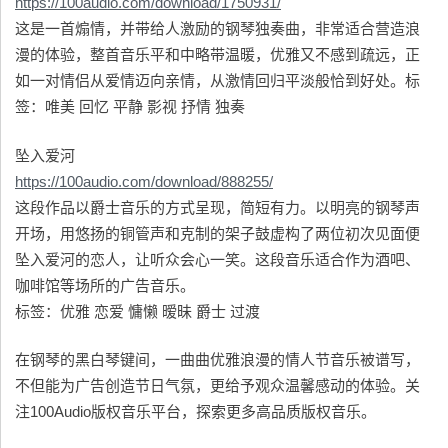
https://100audio.com/download/1750931/
这是一首煽情，并带给人激励的钢琴独奏曲，非常适合营造浪
漫的体验，整首音乐平和中略带温暖，优雅又不感到疏远，正
如一对情侣从爱情迈向亲情，从激情回归平淡般恰到好处。标
签：唯美 回忆 平静 影视 抒情 独奏
坠入爱河
https://100audio.com/download/888255/
这段作品以爵士音乐的方式呈现，简短有力。以明亮的钢琴声
开场，用悠扬的铜管声和克制的架子鼓虚构了两位初次见面便
坠入爱河的恋人，让听众会心一笑。这段音乐适合作为酒吧、
咖啡馆等场所的广告音乐。
标签：优雅 恋爱 慵懒 暧昧 爵士 过渡
在钢琴的黑白琴键间，一曲曲优雅浪漫的情人节音乐被谱写，
不但能为广告创造节日气氛，更给予观众温馨感动的体验。关
注100Audio版权音乐平台，探索更多高品质版权音乐。