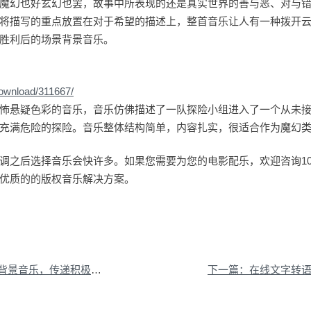
魔幻也好玄幻也罢，故事中所表现的还是真实世界的善与恶、对与
将描写的重点放置在对于希望的描述上，整首音乐让人有一种拨开
胜利后的场景背景音乐。
download/311667/
怖悬疑色彩的音乐，音乐仿佛描述了一队探险小组进入了一个从未
充满危险的探险。音乐整体结构简单，内容扎实，很适合作为魔幻
调之后选择音乐会快许多。如果您需要为您的电影配乐，欢迎咨询100A
优质的的版权音乐解决方案。
景音乐，传递积极正能量