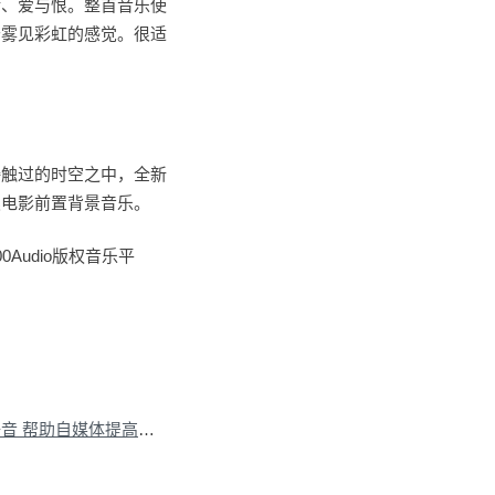
错、爱与恨。整首音乐使
云雾见彩虹的感觉。很适
接触过的时空之中，全新
类电影前置背景音乐。
udio版权音乐平
下一篇：在线文字转语音 帮助自媒体提高效率好工具
»