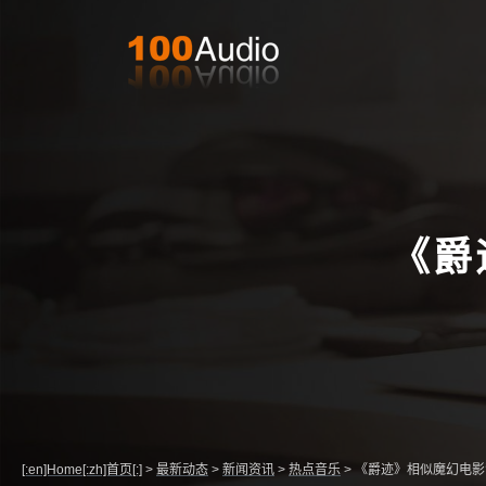
《爵
[:en]Home[:zh]首页[:]
>
最新动态
>
新闻资讯
>
热点音乐
>
《爵迹》相似魔幻电影