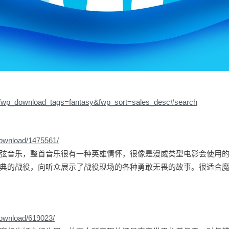
/?fwp_download_tags=fantasy&fwp_sort=sales_desc#search
download/1475561/
弦音乐，整首音乐很有一种英雄情怀，很像是漫威类型电影会使用
典的战役，向听众展示了战役现场的各种勇敢无畏的故事。很适合
download/619023/