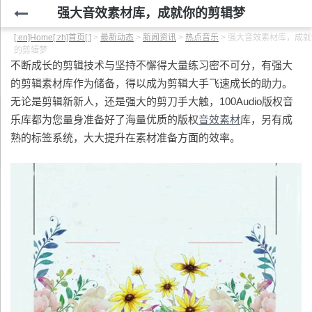
强大音效素材库，成就你的剪辑梦
[:en]Home[:zh]首页[:]
>
最新动态
>
新闻资讯
>
热点音乐
>
强大音效素材库，成就
的剪辑梦
不断成长的剪辑技术与坚持不懈得大量练习密不可分，有强大
的剪辑素材库作为储备，得以成为剪辑大手飞速成长的助力。
无论是剪辑新新人，还是强大的剪刀手大触，100Audio版权音
乐库都为您量身准备好了海量优质的版权
音效素材
库，另有成
熟的标签系统，大大提升在素材准备方面的效率。