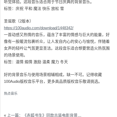
听觉体验。这段音乐适合用于节日庆典的背景音乐。
标签：庆祝 平和 魔法 快乐 放松 雪
圣诞歌（2版本）
https://100audio.com/download/1448342/
一首动感又热情的音乐，蕴含了丰富的情感与巨大的能量，好
像有一股暖流包裹听众，让人发自内心的安心与愉悦，伴随着
女声的轻吟让气氛更显圣洁。这段音乐适合想要营造火热氛围
的场景使用。
标签：温情 煽情 激励 温柔 魔力 冬天
好的背景音乐与使用场景相辅相成，缺一不可。记得收藏
100Audio版权音乐平台，更多高品质版权音乐敬请挑选。
热点音乐
«
上一篇：《赤狐书生》同款古装电影背景音乐推荐