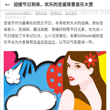
迎接节日到来，欢乐的圣诞背景音乐大赏
[:en]Home[:zh]首页[:]
>
最新动态
>
新闻资讯
>
热点音乐
>
迎接节日到来，欢乐的
诞背景音乐大赏
圣诞节作为最著名的西方节日，非常收到大众的追捧。类似圣
诞老人、圣诞树、魔法驯鹿、雪橇铃铛等节日元素，也为这一
节日增加了许多记忆点，让人过目难忘。本期100Audio版权音
乐平台为大家推荐
圣诞背景音乐
，让节日气氛更进一竿。