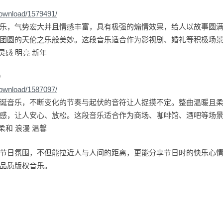
download/1579491/
乐，气势宏大并且情感丰富，具有极强的煽情效果，给人以故事圆
团圆的天伦之乐般美妙。这段音乐适合作为影视剧、婚礼等积极场
灵感 明亮 新年
）
download/1587097/
诞音乐，不断变化的节奏与起伏的音符让人捉摸不定。整曲温暖且
感，让人安心、放松。这段音乐适合作为商场、咖啡馆、酒吧等场
柔和 浪漫 温馨
节日氛围，不但能拉近人与人间的距离，更能分享节日时的快乐心情。关注
品质版权音乐。