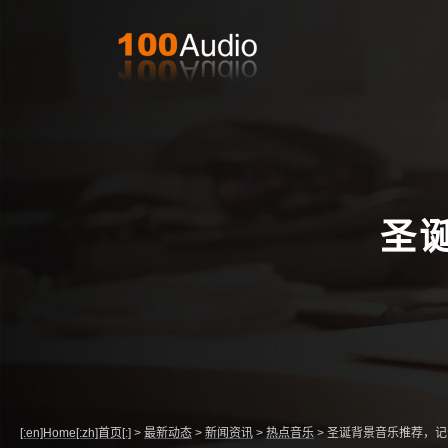
圣
[:en]Home[:zh]首页[:]
>
最新动态
>
新闻资讯
>
热点音乐
>
圣诞背景音乐推荐，记