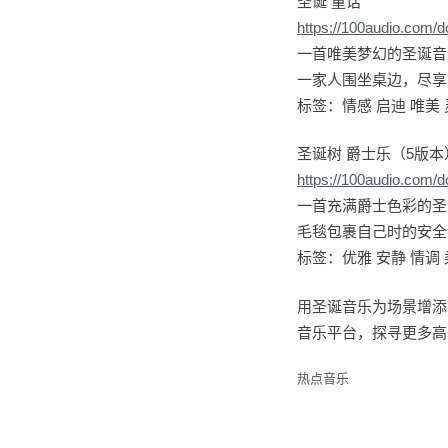
圣诞 童话
https://100audio.com/
一首唯美梦幻的圣诞音
一家人围坐桌边，尽享
标签：情感 启迪 唯美 
圣诞树 爵士乐（5版本
https://100audio.com/
一首充满爵士色彩的圣
毛毯包裹自己时的安全
标签：优雅 安静 情调 
用圣诞音乐为场景增添
音乐平台，探寻更多高
热点音乐