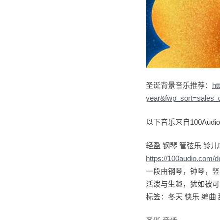
圣诞背景音乐推荐：
ht
year&fwp_sort=sales_
以下音乐来自100Aud
轻盈 钢琴 管弦乐 铃
https://100audio.com/
一段由钢琴，钟琴，竖
活泼与生趣，犹如被可
标签：冬天 快乐 编曲 