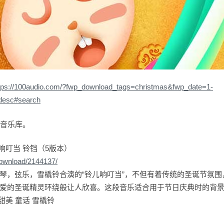
tps://100audio.com/?fwp_download_tags=christmas&fwp_date=1-
desc#search
io音乐库。
儿响叮当 铃铛（5版本）
download/2144137/
琴，弦乐，雪橇铃合演的“铃儿响叮当”，不但有着传统的圣诞节氛围
爱的圣诞精灵环绕般让人欣喜。这段音乐适合用于节日庆典时的背
甜美 童话 雪橇铃