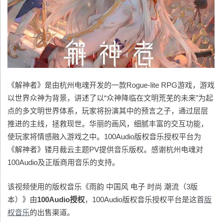
《解神者》是由杭州电魂开发的一款Rogue-lite RPG游戏，游戏
以世界众神为背景，讲述了以“众神降临在文明荒芜的未来”为起
点的多文明世界体系，玩家将扮演其中的预言之子，通过层层
推进的主线，拯救现世。华丽的画风，细腻丰富的交互功能，
使玩家将情感融入游戏之中。100Audio版权音乐授权平台为
《解神者》镂月裁云主题PV提供音乐版权。感谢杭州电魂对
100Audio及正版商用音乐的支持。
该视频使用的版权音乐《雨韵 中国风 电子 时尚 潮流（3版
本）》由
100Audio
授权
，100Audio版权音乐授权平台是这首
版
权音乐
的出售渠道。