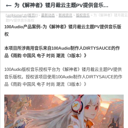
为《解神者》镂月裁云主题PV提供音乐版权
[:en]Home[:zh]首页[:]
>
最新动态
>
新闻资讯
>
版权音乐
>
为《解神者》镂月裁云
题PV提供音乐版权
100Audio产品案例
–
为《解神者》镂月裁云主题
PV提供音乐版
权
本项目所涉商用音乐来自100Audio
制作人
DIRTYSAUCE
的作
品《雨韵
中国风 电子 时尚 潮流（3版本）
》
100Audio版权音乐授权平台为《解神者》镂月裁云主题PV提供
音乐版权。授权该项目使用100Audio制作人DIRTYSAUCE的作
品《雨韵 中国风 电子 时尚 潮流（3版本）》