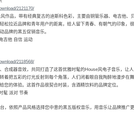
乐
download/2121170/
nk风作品，带有经典复古的迪斯科色彩，主要由铜管乐器、电吉他、
轻松拉近品牌和青年用户的距离，给人留下青春、有朝气的印象，
动品牌的黑五促销音乐。
电吉他 自信 运动
download/2118568/
、合成器音效，共同打造了这首优雅时髦的House风电子音乐，让
转着把五彩的灯光反射到每个角落，人们闭着眼自我陶醉地漫步在
给您的体验。这首作品很契合时装，含酒精饮料的品牌定位。
时髦 派对 节奏
权音乐平台，依照产品风格选择您中意的黑五版权音乐，用音乐让品牌推广