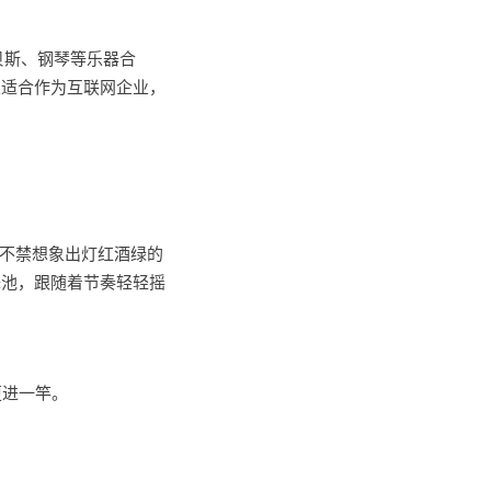
贝斯、钢琴等乐器合
很适合作为互联网企业，
人不禁想象出灯红酒绿的
舞池，跟随着节奏轻轻摇
更进一竿。