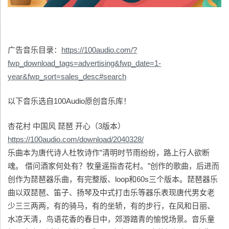
广告音乐目录：
https://100audio.com/?
fwp_download_tags=advertising&fwp_date=1-
year&fwp_sort=sales_desc#search
以下音乐选自100Audio原创音乐库！
杏花村 中国风 琵琶 开心（3版本）
https://100audio.com/download/2040328/
乐曲本为唐代诗人杜牧诗作”清明时节雨纷纷，路上行人欲断
魂。 借问酒家何处有？牧童遥指杏花村。”创作的歌曲，后进而
创作为琵琶器乐曲，有完整版、loop和60s三个版本。琵琶器乐
曲以双琵琶、笛子、扬琴及中式打击乐等器乐表现唐代男女老
少三三两两，有的骑马，有的坐轿，有的步行，在风和日丽、
水凉天清，鸟语花香的春日中，郊游踏青的愉悦场景。音乐童