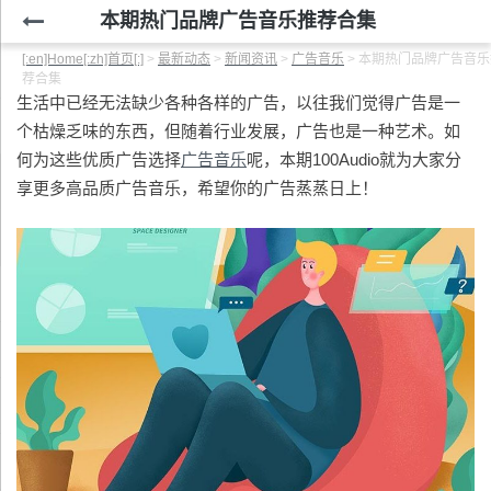
本期热门品牌广告音乐推荐合集
[:en]Home[:zh]首页[:]
>
最新动态
>
新闻资讯
>
广告音乐
>
本期热门品牌广告音乐
荐合集
生活中已经无法缺少各种各样的广告，以往我们觉得广告是一
个枯燥乏味的东西，但随着行业发展，广告也是一种艺术。如
何为这些优质广告选择
广告音乐
呢，本期100Audio就为大家分
享更多高品质广告音乐，希望你的广告蒸蒸日上！