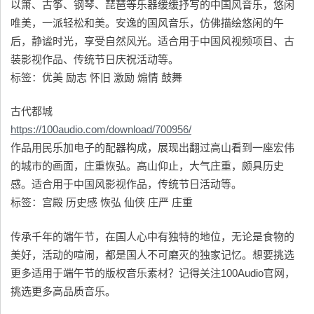
以箫、古筝、钢琴、琵琶等乐器缓缓抒写的中国风音乐，悠闲
唯美，一派轻松和美。安逸的国风音乐，仿佛描绘悠闲的午
后，静谧时光，享受自然风光。适合用于中国风视频项目、古
装影视作品、传统节日庆祝活动等。
标签：优美 励志 怀旧 激励 煽情 鼓舞
古代都城
https://100audio.com/download/700956/
作品用民乐加电子的配器构成，展现出翻过高山看到一座宏伟
的城市的画面，庄重恢弘。高山仰止，大气庄重，颇具历史
感。适合用于中国风影视作品，传统节日活动等。
标签：宫殿 历史感 恢弘 仙侠 庄严 庄重
传承千年的端午节，在国人心中有独特的地位，无论是食物的
美好，活动的喧闹，都是国人不可磨灭的独家记忆。想要挑选
更多适用于端午节的版权音乐素材？记得关注100Audio官网，
挑选更多高品质音乐。