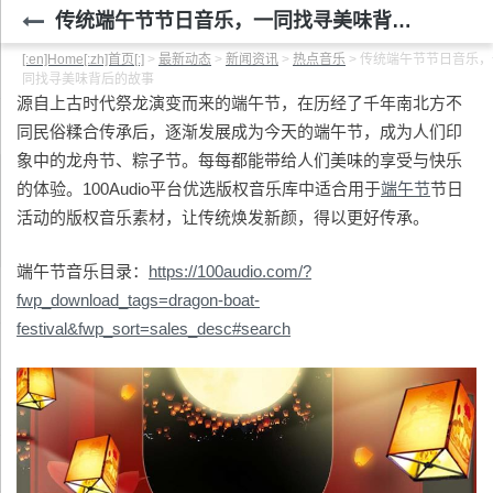
传统端午节节日音乐，一同找寻美味背后的故事
[:en]Home[:zh]首页[:]
>
最新动态
>
新闻资讯
>
热点音乐
>
传统端午节节日音乐，
同找寻美味背后的故事
源自上古时代祭龙演变而来的端午节，在历经了千年南北方不
同民俗糅合传承后，逐渐发展成为今天的端午节，成为人们印
象中的龙舟节、粽子节。每每都能带给人们美味的享受与快乐
的体验。100Audio平台优选版权音乐库中适合用于
端午节
节日
活动的版权音乐素材，让传统焕发新颜，得以更好传承。
端午节音乐目录：
https://100audio.com/?
fwp_download_tags=dragon-boat-
festival&fwp_sort=sales_desc#search