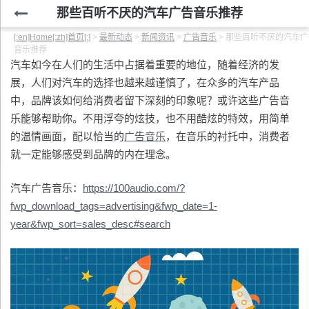
那些百听不厌的汽车广告音乐推荐
[:en]Home[:zh]首页[:]
>
最新动态
>
新闻资讯
>
广告音乐
>
那些百听不厌的汽车广
音乐推荐
汽车如今在人们的生活中占据着重要的地位，随着经济的发
展，人们对汽车的选择也越来越谨慎了，在众多的汽车产品
中，品牌该如何给消费者留下深刻的印象呢？或许这些广告音
乐能够帮助你。不用浮夸的炫技，也不用酷炫的特效，用简单
的温情画面，配以恰当的
广告音乐
，在音乐的衬托中，消费者
就一定能够感受到品牌的内在理念。
汽车广告音乐：
https://100audio.com/?
fwp_download_tags=advertising&fwp_date=1-
year&fwp_sort=sales_desc#search