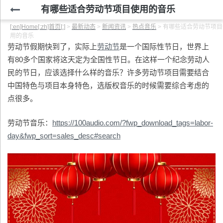
有哪些适合劳动节项目使用的音乐
[:en]Home[:zh]首页[:]
>
最新动态
>
新闻资讯
>
热点音乐
>
有哪些适合劳动节项目
用的音乐
劳动节假期快到了，实际上
劳动节
是一个国际性节日，世界上
有80多个国家将这天定为全国性节日。在这样一个纪念劳动人
民的节日，应该选择什么样的音乐？许多劳动节项目需要结合
中国特色与项目本身特色，选版权音乐的时候需要综合考虑的
点很多。
劳动节音乐：
https://100audio.com/?fwp_download_tags=labor-
day&fwp_sort=sales_desc#search