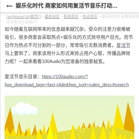
娱乐化时代 商家如何用复活节音乐打动用户？
[:en]Home[:zh]首页[:]
>
最新动态
>
新闻资讯
>
热点音乐
>
娱乐化时代 商家如何
活节音乐打动用户？
如今随着互联网带来的信息越来越冗杂，受众的注意力很难被
吸引，很多商家会采取热点+娱乐化的方式抢夺用户目光。而节
日作为热点不可分割的一部分，常常吸引无数消费者。
复活节
马上要到了，商家该用什么形式来抢占用户心智，传播品牌效
力呢？一起来看看100Audio为您准备的独家秘笈。
复活节音乐目录：
https://100audio.com/?
fwp_download_tags=fast-slide&fwp_sort=sales_desc#search