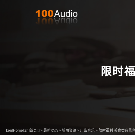
限时福
[:en]Home[:zh]首页[:]
>
最新动态
>
新闻资讯
>
广告音乐
>
限时福利 美食类背景