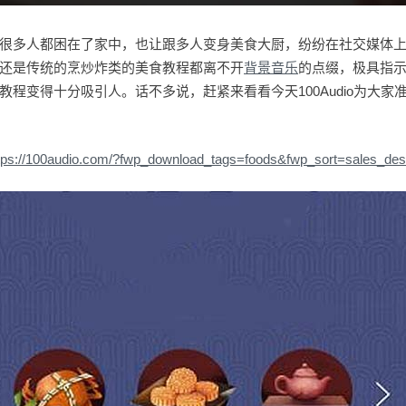
很多人都困在了家中，也让跟多人变身美食大厨，纷纷在社交媒体上
还是传统的烹炒炸类的美食教程都离不开
背景音乐
的点缀，极具指
教程变得十分吸引人。话不多说，赶紧来看看今天100Audio为大家
tps://100audio.com/?fwp_download_tags=foods&fwp_sort=sales_de