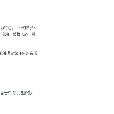
器为特色。 亚洲旅行纪
，流动，鼓舞人心，神
对能够满足您任何的音乐
下一篇：巧用中国风广告音乐 助力品牌形象升级
»