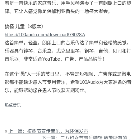
着是一首快乐的家庭音乐，用手风琴演奏了一首朗朗上口的旋
律。它让人感觉像是保加利亚街头的一场盛大聚会。
搞怪 儿童（3版本）
https://100audio.com/download/790287/
这首简单，轻盈，朗朗上口的音乐传达了简单和轻松的感觉。
乐器具有钟琴，音乐盒，尤克里里琴，钢琴，吉他，贝司和打
击乐器，非常适合YouTube，广告，产品品牌等！
在这个“愚”人一乐的节日里， 不管是短视频、广告亦或是微电
影都不能缺少愚人节专用音乐，希望100Audio为大家准备的音
乐，能够帮助您在愚人节收获无刷粉丝。
热点音乐
«
上一篇：植树节宣传音乐，为环保发声
下一篇：三八妇女节音乐特辑 致敬所有的女性