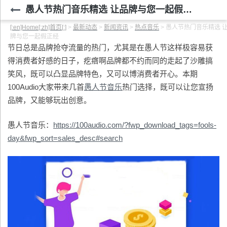
愚人节热门音乐精选 让品牌与您一起假正经
[:en]Home[:zh]首页[:]
>
最新动态
>
新闻资讯
>
热点音乐
>
愚人节热门音乐精选 
牌与您一起假正经
节日总是品牌抢夺流量的热门，尤其是在愚人节这样极容易获
得消费者好感的日子，疙瘩啊品牌都不约而同的走起了沙雕搞
笑风，既可以凸显品牌特色，又可以博消费者开心。本期
100Audio大家带来几首
愚人节音乐
热门选择，既可以让您宣扬
品牌，又能够玩出创意。
愚人节音乐：
https://100audio.com/?fwp_download_tags=fools-
day&fwp_sort=sales_desc#search