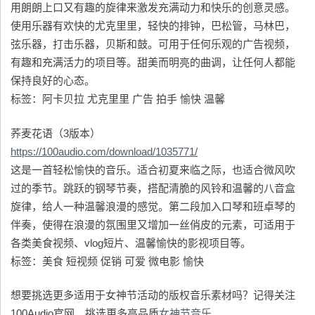
用朗朗上口又有趣的旋律来激发充满动力和快乐的创意灵感。
使用乐器有欢快的尤克里里，轻快的排钟，巴松管，马林巴，
弦乐器，打击乐器，贝斯和鼓。可用于任何乐观的广告视频，
有趣和充满活力的项目等。甜美而明亮的曲调，让任何人都能
保持良好的心态。
标签：阿卡贝拉 尤克里里 广告 拍手 愉快 温馨
荞麦花语（3版本）
https://100audio.com/download/1035771/
这是一首轻松愉快的音乐。适合初夏来临之际，也适合微风吹
过的季节。跳跃的钢琴节奏，搭配清脆的风铃和温馨的八音盒
旋律，给人一种温馨浪漫的感觉。第二段加入口琴和班卓琴的
伴奏，使得在浪漫的氛围里又增加一丝俏皮的元素，可适用于
各类美食视频、vlog短片、温馨愉快的影视项目等。
标签：美食 短视频 促销 可爱 微电影 愉快
想要挑选更多适用于女神节活动的版权音乐素材吗？记得关注
100Audio官网，挑选更多高品质
女神节音乐
。