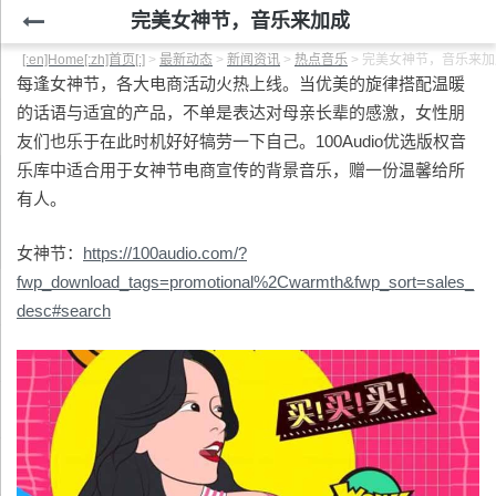
完美女神节，音乐来加成
[:en]Home[:zh]首页[:]
>
最新动态
>
新闻资讯
>
热点音乐
>
完美女神节，音乐来加
每逢女神节，各大电商活动火热上线。当优美的旋律搭配温暖
的话语与适宜的产品，不单是表达对母亲长辈的感激，女性朋
友们也乐于在此时机好好犒劳一下自己。100Audio优选版权音
乐库中适合用于女神节电商宣传的背景音乐，赠一份温馨给所
有人。
女神节：
https://100audio.com/?
fwp_download_tags=promotional%2Cwarmth&fwp_sort=sales_
desc#search