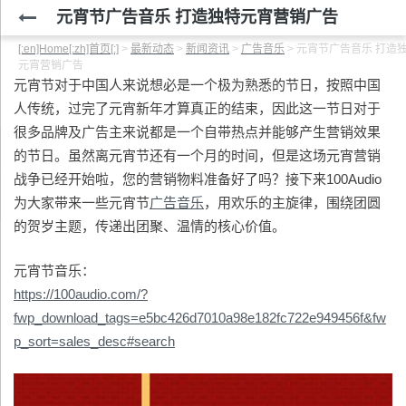
元宵节广告音乐 打造独特元宵营销广告
[:en]Home[:zh]首页[:]
>
最新动态
>
新闻资讯
>
广告音乐
>
元宵节广告音乐 打造
元宵营销广告
元宵节对于中国人来说想必是一个极为熟悉的节日，按照中国
人传统，过完了元宵新年才算真正的结束，因此这一节日对于
很多品牌及广告主来说都是一个自带热点并能够产生营销效果
的节日。虽然离元宵节还有一个月的时间，但是这场元宵营销
战争已经开始啦，您的营销物料准备好了吗？接下来100Audio
为大家带来一些元宵节
广告音乐
，用欢乐的主旋律，围绕团圆
的贺岁主题，传递出团聚、温情的核心价值。
元宵节音乐：
https://100audio.com/?
fwp_download_tags=e5bc426d7010a98e182fc722e949456f&fw
p_sort=sales_desc#search