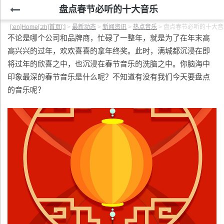
盘点春节必听的十大音乐
[:en]Home[:zh]首页[:]
>
最新动态
>
新闻资讯
>
热点音乐
>
盘点春节必听的十大音
不论是哪个公司和品牌商，忙碌了一整年，就是为了在年末高
高兴兴的过年，欢欢喜喜的拿年终奖。此时，满城都沉浸在即
将过年的欣喜之中，也沉浸在春节音乐的洗脑之中。你脑海中
印象最深的春节音乐是什么呢？不知道有没有我们今天要盘点
的音乐呢？