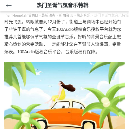
热门圣诞气氛音乐特辑
[:en]Home[:zh]首页[:]
>
最新动态
>
新闻资讯
>
热点音乐
>
热门圣诞气氛音乐特辑
时光飞逝，转眼就要到12月份了，街道上与商场中已经开始有
了些许圣诞的气息了，今天100Audio版权音乐授权平台就为您
推荐几首能够调节气氛的圣诞节音乐，好听的背景音乐配上您
精心策划的营销活动，一定能够让您在圣诞节人流爆满，销量
爆表。100Audio版权音乐平台，音乐版权有保障。