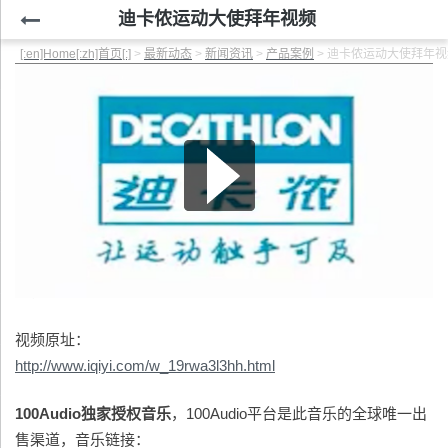
迪卡侬运动大使拜年视频
[:en]Home[:zh]首页[:]
>
最新动态
>
新闻资讯
>
产品案例
>
迪卡侬运动大使拜年视
（视频11秒开始）
视频原址：
http://www.iqiyi.com/w_19rwa3l3hh.html
100Audio独家授权音乐
，100Audio平台是此音乐的全球唯一出
售渠道，音乐链接：