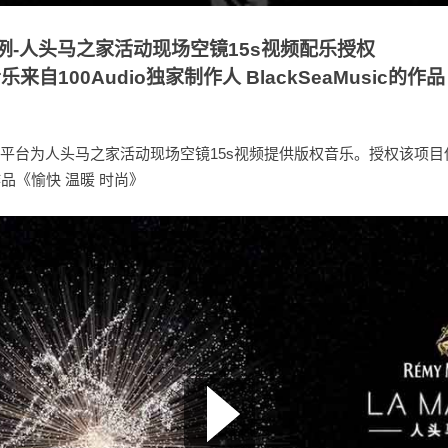
品实例-人头马之家活动现场空镜15s视频配乐授权
自100Audio独家制作人 BlackSeaMusic的作
乐授权平台为人头马之家活动现场空镜15s视频提供版权音乐。授权该项目使用
c的作品《愉快 温暖 时尚》