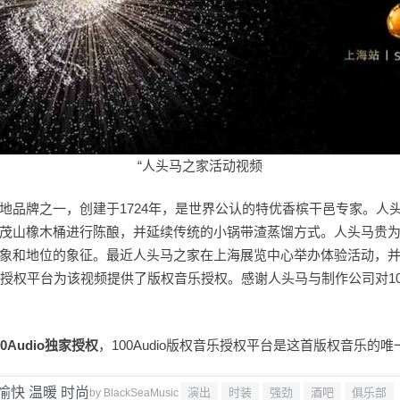
“人头马之家活动视频
地品牌之一，创建于1724年，是世界公认的特优香槟干邑专家。人
茂山橡木桶进行陈酿，并延续传统的小锅带渣蒸馏方式。人头马贵
象和地位的象征。最近人头马之家在上海展览中心举办体验活动，并发
权音乐授权平台为该视频提供了版权音乐授权。感谢人头马与制作公司对100
00Audio独家授权
，100Audio版权音乐授权平台是这首版权音乐的
愉快 温暖 时尚
演出
时装
强劲
酒吧
俱乐部
by
BlackSeaMusic