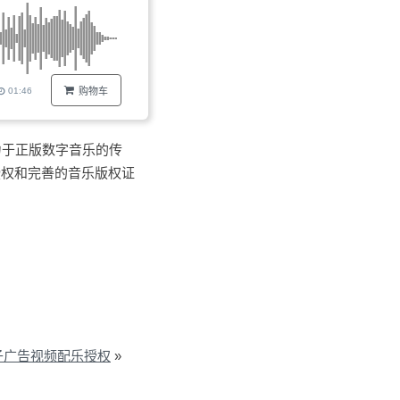
01:46
购物车
力于正版数字音乐的传
授权和完善的音乐版权证
裤子广告视频配乐授权
»