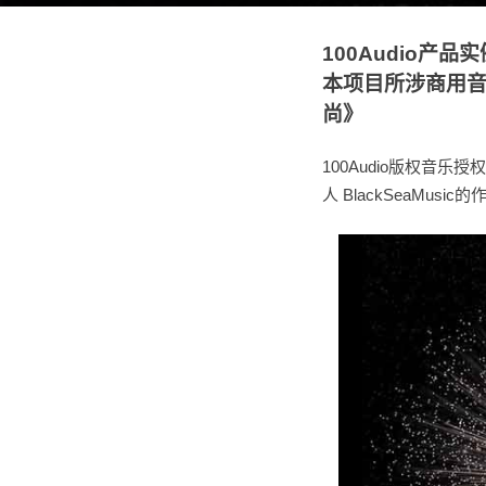
100Audio产
本项目所涉商用音乐来
尚》
100Audio版权音
人 BlackSeaMusi