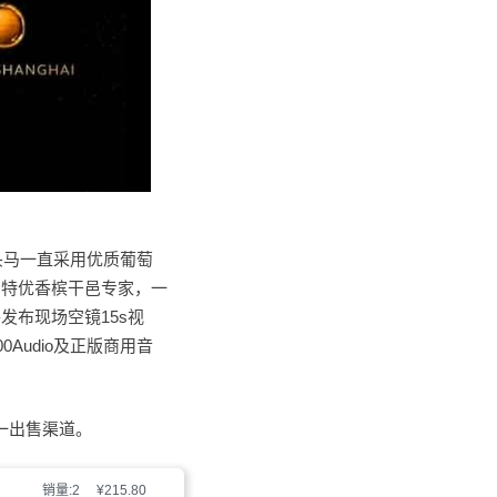
头马一直采用优质葡萄
为特优香槟干邑专家，一
布现场空镜15s视
Audio及正版商用音
唯一出售渠道。
销量:2
¥215.80