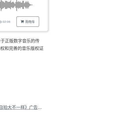
02:06
购物车
力于正版数字音乐的传
授权和完善的音乐版权证
下一篇：华为《nova6自拍大不一样》广告配乐授权
»