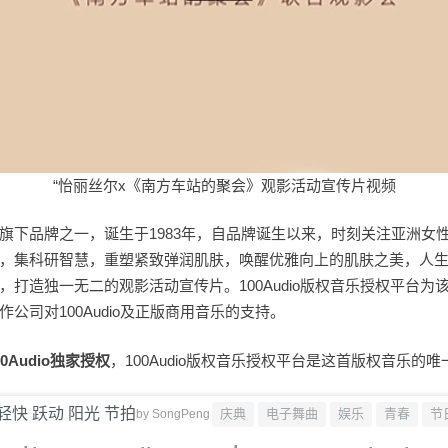
“怡丽丝尔x《南方车站的聚会》观影活动宣传片视频
旗下品牌之一，诞生于1983年，自品牌诞生以来，时刻关注亚洲女
，集科研智慧，重塑紧致弹润肌肤，唤醒优雅向上的肌肤之美，人
，打造独一无二的观影活动宣传片。100Audio版权音乐授权平台为
公司对100Audio及正版商用音乐的支持。
00Audio独家授权
，100Audio版权音乐授权平台是这首版权音乐的
轻快 跃动 阳光 节拍
庆典
电子舞曲
娱乐
青春
节
by
SongPeng