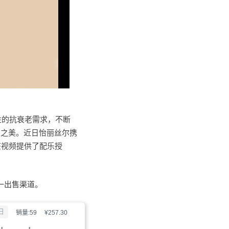
性的抗衰老需求，不断
生之美。近日怡丽丝尔携
该视频提供了配乐授
唯一出售渠道。
日
销量:59
¥257.30