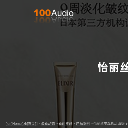
怡丽
[:en]Home[:zh]首页[:]
>
最新动态
>
新闻资讯
>
产品案例
>
怡丽丝尔观影活动宣传