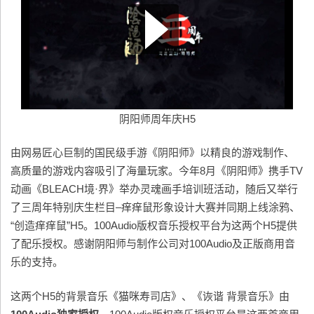
阴阳师周年庆H5
由网易匠心巨制的国民级手游《阴阳师》以精良的游戏制作、
高质量的游戏内容吸引了海量玩家。今年8月《阴阳师》携手TV
动画《BLEACH境·界》举办灵魂画手培训班活动，随后又举行
了三周年特别庆生栏目–痒痒鼠形象设计大赛并同期上线涂鸦、
“创造痒痒鼠”H5。100Audio版权音乐授权平台为这两个H5提供
了配乐授权。感谢阴阳师与制作公司对100Audio及正版商用音
乐的支持。
这两个H5的背景音乐《猫咪寿司店》、《诙谐 背景音乐》由