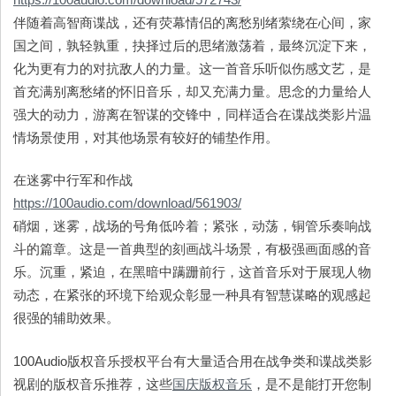
伴随着高智商谍战，还有荧幕情侣的离愁别绪萦绕在心间，家
国之间，孰轻孰重，抉择过后的思绪激荡着，最终沉淀下来，
化为更有力的对抗敌人的力量。这一首音乐听似伤感文艺，是
首充满别离愁绪的怀旧音乐，却又充满力量。思念的力量给人
强大的动力，游离在智谋的交锋中，同样适合在谍战类影片温
情场景使用，对其他场景有较好的铺垫作用。
在迷雾中行军和作战
https://100audio.com/download/561903/
硝烟，迷雾，战场的号角低吟着；紧张，动荡，铜管乐奏响战
斗的篇章。这是一首典型的刻画战斗场景，有极强画面感的音
乐。沉重，紧迫，在黑暗中蹒跚前行，这首音乐对于展现人物
动态，在紧张的环境下给观众彰显一种具有智慧谋略的观感起
很强的辅助效果。
100Audio版权音乐授权平台有大量适合用在战争类和谍战类影
视剧的版权音乐推荐，这些
国庆版权音乐
，是不是能打开您制