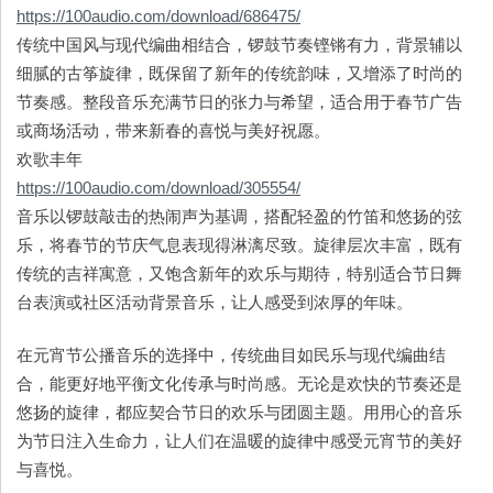
https://100audio.com/download/686475/
传统中国风与现代编曲相结合，锣鼓节奏铿锵有力，背景辅以
细腻的古筝旋律，既保留了新年的传统韵味，又增添了时尚的
节奏感。整段音乐充满节日的张力与希望，适合用于春节广告
或商场活动，带来新春的喜悦与美好祝愿。
欢歌丰年
https://100audio.com/download/305554/
音乐以锣鼓敲击的热闹声为基调，搭配轻盈的竹笛和悠扬的弦
乐，将春节的节庆气息表现得淋漓尽致。旋律层次丰富，既有
传统的吉祥寓意，又饱含新年的欢乐与期待，特别适合节日舞
台表演或社区活动背景音乐，让人感受到浓厚的年味。
在元宵节公播音乐的选择中，传统曲目如民乐与现代编曲结
合，能更好地平衡文化传承与时尚感。无论是欢快的节奏还是
悠扬的旋律，都应契合节日的欢乐与团圆主题。用用心的音乐
为节日注入生命力，让人们在温暖的旋律中感受元宵节的美好
与喜悦。