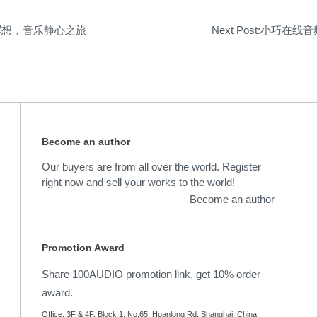
:正念冥想，音乐静心之旅
Next Post:小巧在
Become an author
Our buyers are from all over the world. Register
right now and sell your works to the world!
Become an author
Promotion Award
Share 100AUDIO promotion link, get 10% order
award.
Office: 3F & 4F, Block 1, No.65, Huanlong Rd, Shanghai, China