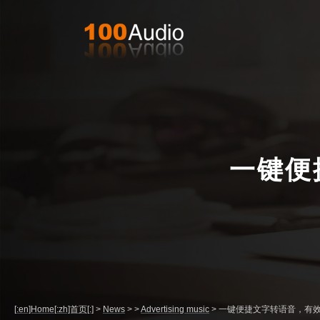
一键便
[:en]Home[:zh]首页[:]
>
News
>
>
Advertising music
>
一键便捷文字转语音，有