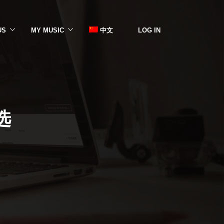
US
MY MUSIC
中文
LOG IN
选