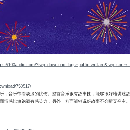
tps://100audio.com/?fwp_download_tags=public-welfare&fwp_sort=
download/750517/
乐，音乐带着淡淡的忧伤。整首音乐很有故事性，能够很好地讲述
面情感比较饱满有感染力，另外一方面能够说好故事不会喧宾夺主