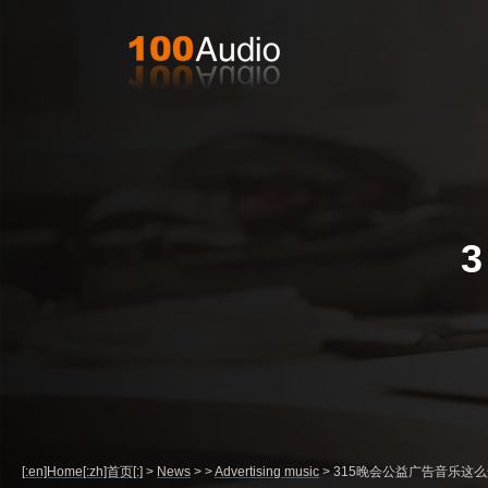
[:en]Home[:zh]首页[:]
>
News
>
>
Advertising music
>
315晚会公益广告音乐这