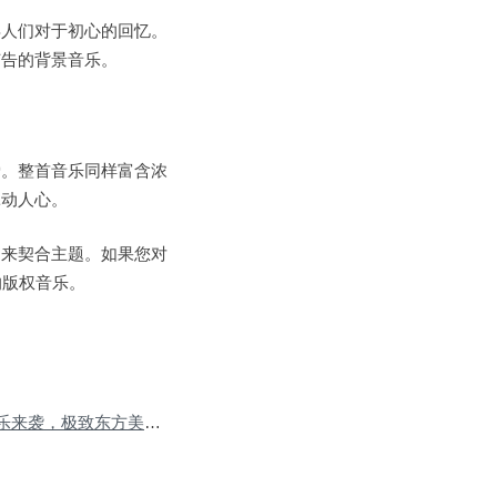
唤人们对于初心的回忆。
广告的背景音乐。
爱。整首音乐同样富含浓
牵动人心。
的来契合主题。如果您对
的版权音乐。
Next Post:国潮广告音乐来袭，极致东方美学
»