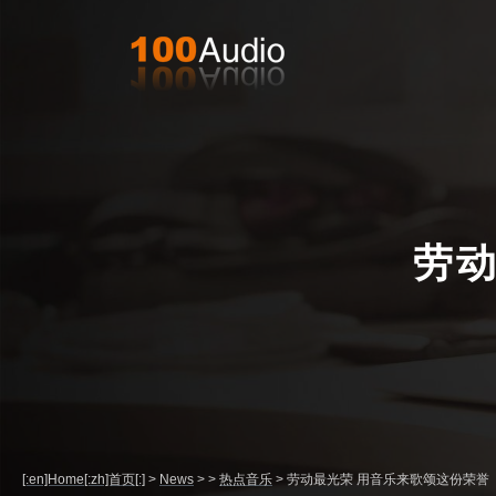
劳动
[:en]Home[:zh]首页[:]
>
News
>
>
热点音乐
>
劳动最光荣 用音乐来歌颂这份荣誉