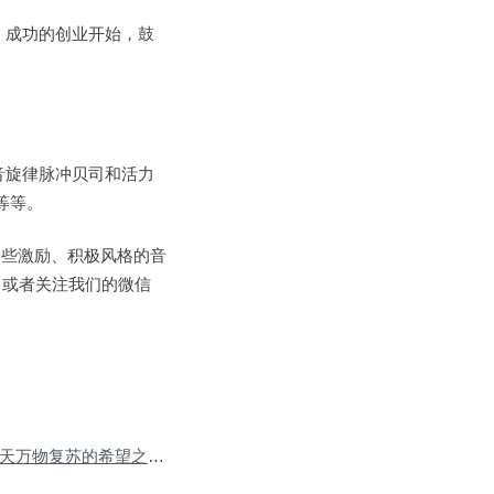
，成功的创业开始，鼓
音旋律脉冲贝司和活力
等等。
一些激励、积极风格的音
，或者关注我们的微信
Next Post:复活节 是春天万物复苏的希望之歌
»