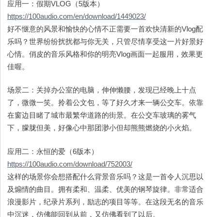
应用一：假期VLOG（5版本）
https://100audio.com/en/download/1449023/
好不惬意的风景和愉快的心情不正需要一首欢快清新的Vlog配
乐吗？世界纷纷扰扰都与你无关，只管尽情享受这一片好景好
心情。俏皮的音乐风格和你的明亮Vlog画面一起服用，效果更
佳喔。
场景二：关掉办公室的电脑，伸伸懒腰，发现已经晚上十点
了，微微一笑。拎着公文包，等了好久才来一辆公交车。依靠
在窗边目睹了城市最繁华道路的街景。在公交车玻璃的雾气
下，朦胧但美，好像心中那团渺小但却熊熊燃烧的小火焰。
应用二：永恒的爱（6版本）
https://100audio.com/download/752003/
这样的场景你会想搭配什么背景音乐吗？这是一首令人沉思以
及煽情的曲目。拥有柔和、温柔、优美的钢琴旋律。非常适合
浪漫影片，纪录片系列，励志的项目等等。在这段无名的音乐
中沉迷，仿佛能回到从前，又仿佛看到了以后。