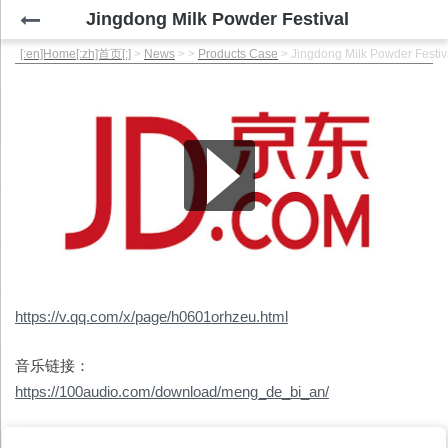
Jingdong Milk Powder Festival
[:en]Home[:zh]首页[:]
>
News
>
>
Products Case
>
Jingdong Milk Powder Festiv
视频原址：
https://v.qq.com/x/page/h0601orhzeu.html
音乐链接：
https://100audio.com/download/meng_de_bi_an/