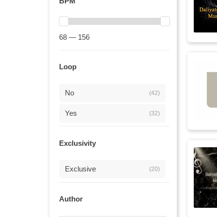
BPM
Dizi
(16)
贺岁
(16)
68 — 156
cinematic
(14)
Loop
Dragon Boat Festival
(14)
年货节
No
(14)
(42)
game
Yes
(13)
(32)
upbeat
(13)
Exclusivity
过年
(13)
Exclusive
(20)
拜年
(13)
春晚
(12)
Author
delicacy
(11)