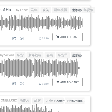
New Year Celebration Ethnic Groups Ruixue Year of Harvest
马年
欢笑
新年祝福
春晚
年货节
by
Lance
$31.00
ADD TO CART
02:10
g
年货
新年祝福
春晚
年货节
贺岁
by
Victoria
$26.00
ADD TO CART
01:58
动作片
品牌
underscore
evening party
big drums
y
ONEMUSIC
sales:1
$26.00