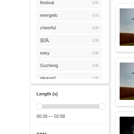
festival
(25)
energetic
(21)
cheerful
(19)
国风
(19)
easy
(18)
Guzheng
(18)
pleased
(18)
除夕
(18)
Length (s)
bouncy
(17)
dynamic
00:28 — 02:58
(17)
新春
(17)