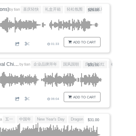
ions)
喜庆轻快
礼盒开箱
轻松氛围
锣鼓民乐
新年春节
by
tian
$26.00
ADD TO CART
01:33
National Tide Folk Music Celebrates Spring Festival Chinese Style (4 Versions)
企业品牌拜年
国风国朝
庆典开门红
春节元宵节
by
tian
$31.00
ADD TO CART
06:04
五一
中国年
New Year's Day
Dragon Boat Day
Lantern Festival
ia
$31.00