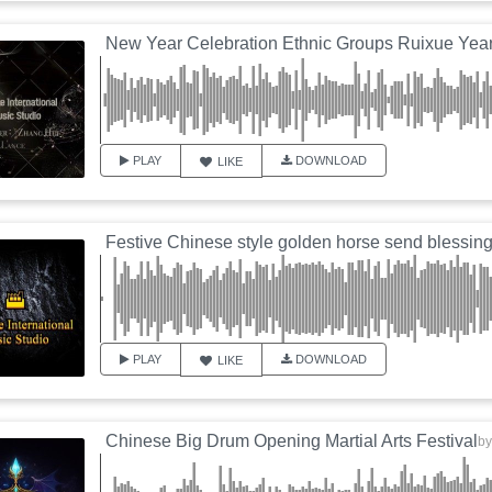
PLAY
DOWNLOAD
LIKE
Festive Chinese style golden horse send blessin
PLAY
DOWNLOAD
LIKE
Chinese Big Drum Opening Martial Arts Festival
b