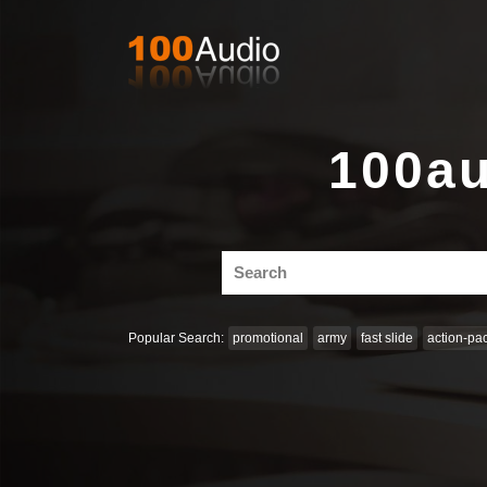
100au
Search
for:
Popular Search:
promotional
army
fast slide
action-pa