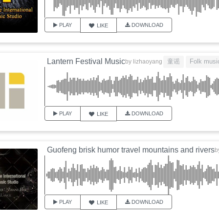
PLAY
DOWNLOAD
LIKE
Lantern Festival Music
童谣
Folk musi
by
lizhaoyang
PLAY
DOWNLOAD
LIKE
Guofeng brisk humor travel mountains and rivers
b
PLAY
DOWNLOAD
LIKE