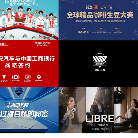
chinese new year
(5)
Folk music
(5)
为华为智慧屏Mate TV鸿蒙智家发布会提供音
lively
(5)
乐版权
为东风奕派M8上市发布会项目提
reunion
(5)
travel
(5)
炫酷
(5)
为2026“中国之选”全球精品咖啡生豆大赛提供
为岚图泰山X8上市发布会互动项
音乐版权
版权
蛇年
(5)
跨年
(5)
asia
(4)
calm
(4)
为微至航空科技公司产品宣传项目提供音乐版
为Discovery expedition北京
权
乐版权
evening party
(4)