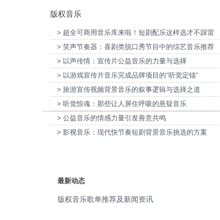
版权音乐
gongs drums
(4)
> 超全可商用音乐库来啦！短剧配乐这样选才不踩雷
Graceful
(4)
> 笑声节奏器：喜剧类脱口秀节目中的综艺音乐推荐
为欧莱雅-YSL LIBRE「自由之水」妇女节宣
为张家口京西智行科技BWI媒体3
heartwarming
(4)
传项目提供音乐版权
> 以声传情：宣传片公益音乐的力量与选择
项目提供音乐版权
> 以游戏宣传片音乐完成品牌项目的“听觉定锚”
interesting
(4)
> 旅游宣传视频背景音乐的叙事逻辑与选择之道
reunion
(4)
> 听觉惊魂：那些让人屏住呼吸的悬疑音乐
> 公益音乐的情感力量引发善意共鸣
short video
(4)
> 影视音乐：现代快节奏短剧背景音乐挑选的方案
short video
(4)
元宵
(4)
最新动态
新年祝福
(4)
版权音乐歌单推荐及新闻资讯
洒脱
(4)