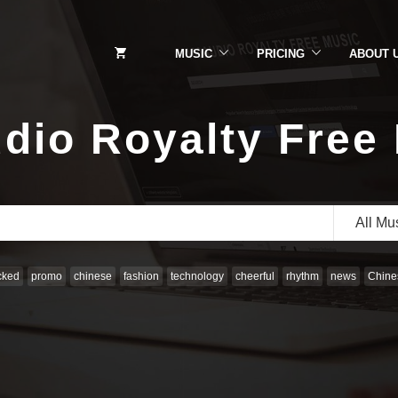
MUSIC
PRICING
ABOUT 
dio Royalty Free
All Mu
cked
promo
chinese
fashion
technology
cheerful
rhythm
news
Chines