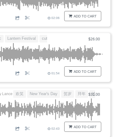
ADD TO CART
02:06
c
Lantern Festival
cute
festival
$26.00
ADD TO CART
01:54
欢笑
New Year's Day
贺岁
拜年
过年
y
Lance
$31.00
ADD TO CART
02:43