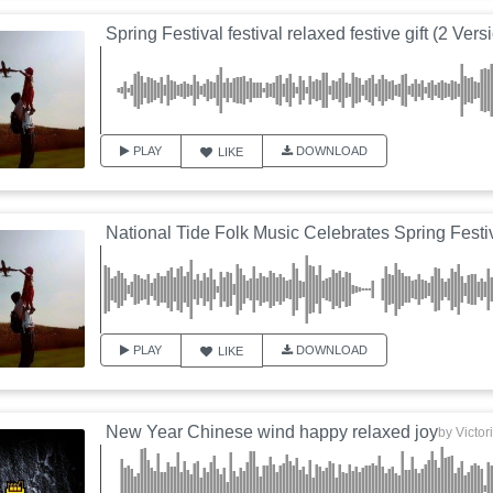
Spring Festival festival relaxed festive gift (2 Vers
PLAY
DOWNLOAD
LIKE
PLAY
DOWNLOAD
LIKE
New Year Chinese wind happy relaxed joy
by
Victor