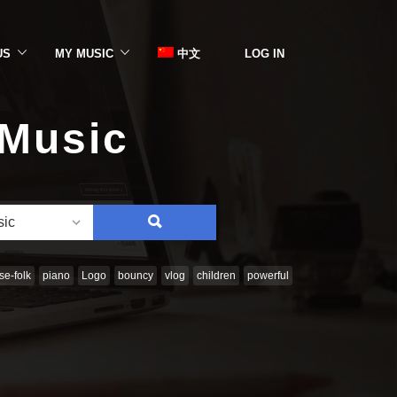
US
MY MUSIC
中文
LOG IN
 Music
SEARCH
sic
e-folk
piano
Logo
bouncy
vlog
children
powerful