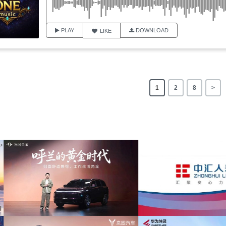
PLAY
DOWNLOAD
LIKE
1
2
8
>