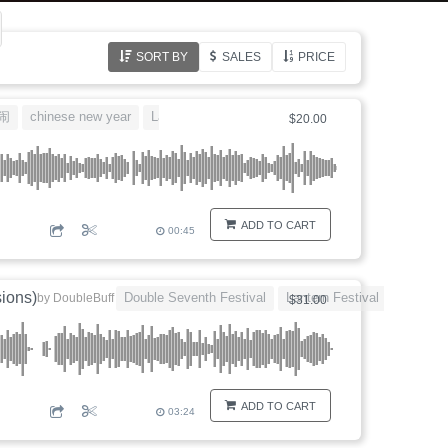
SORT BY
SALES
PRICE
闹
chinese new year
Lantern Festival
chinese
$20.00
ADD TO CART
00:45
sions)
Double Seventh Festival
Lantern Festival
mid-autu
by
DoubleBuff
$31.00
ADD TO CART
03:24