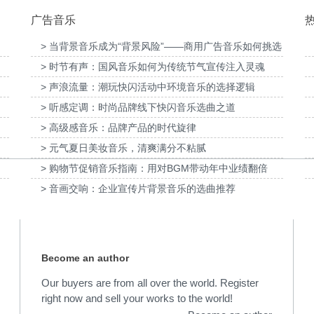
广告音乐
> 当背景音乐成为“背景风险”——商用广告音乐如何挑选
> 时节有声：国风音乐如何为传统节气宣传注入灵魂
D动画科普
为伊利宫酪中规格奶皮子酸奶TVC拍摄提供音
为国泰海通证券上
> 声浪流量：潮玩快闪活动中环境音乐的选择逻辑
乐版权
> 听感定调：时尚品牌线下快闪音乐选曲之道
> 高级感音乐：品牌产品的时代旋律
> 元气夏日美妆音乐，清爽满分不粘腻
> 购物节促销音乐指南：用对BGM带动年中业绩翻倍
> 音画交响：企业宣传片背景音乐的选曲推荐
Become an author
Our buyers are from all over the world. Register
right now and sell your works to the world!