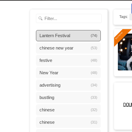
Tags:
Lantern Festival
(74)
chinese new year
(53)
festive
(48)
New Year
(48)
advertising
(34)
bustling
(33)
chinese
(32)
chinese
(31)