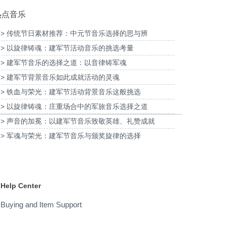
热点音乐
> 传统节日素材推荐：中元节音乐选择的思与辨
> 以旋律铸魂：建军节活动音乐的挑选考量
海青浦分公司宣传项目提供
为
音乐版权
> 建军节音乐的选择之道：以音律铸军魂
为宝武集团二十四节气清明项目提供音乐版权
> 建军节背景音乐如此成就活动的灵魂
> 铁血与荣光：建军节活动背景音乐这般挑选
> 以旋律铸魂：庄重场合中的军旅音乐选择之道
> 声音的加冕：以建军节音乐致敬英雄、礼赞成就
> 军魂与荣光：建军节音乐与颁奖旋律的选择
Help Center
Buying and Item Support