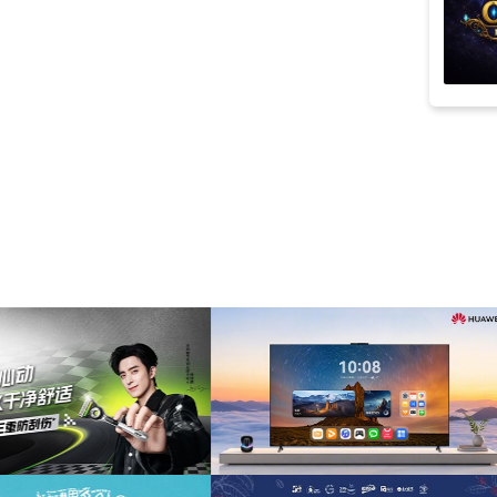
Guochao
(7)
mid-autumn festival
(7)
国潮
(7)
Ancient Costume
(6)
clever
(6)
Martial Arts
(6)
Mid-autumn Festival
(6)
New Year's Day
(6)
title
(6)
年会
(6)
celebration
(5)