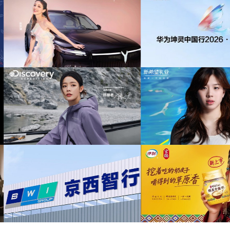
为中信期货有限公
供音乐版权
为中汇人寿三周年宣传项目提供音乐版权
目提供音乐
为华为中国行2026山东站传播项目提供音乐
为光明优加x上海
版权
目
店铺活动提供音
为新希望乳业唐钱婷品牌代言项目提供音乐版
为大众汽车ID与众
权