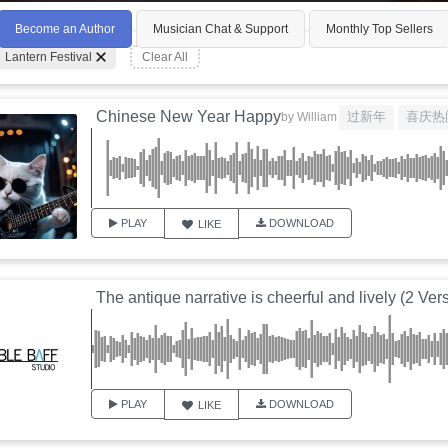
Become an Author
Musician Chat & Support
Monthly Top Sellers
Lantern Festival
Clear All
Chinese New Year Happy
过新年
喜庆热
by
William
PLAY
DOWNLOAD
LIKE
The antique narrative is cheerful and lively (2 Ver
PLAY
DOWNLOAD
LIKE