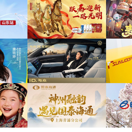
司2026年中策略会提供音
为
乐版权
为东航X千问联名合作发布项目提供音乐版权
博物馆马年限定礼盒宣传项
为
提供音乐版权
为《出发吧麦芬》2周年活动提供音乐版权
08 KOL摄影制作项目提供
为
音乐版权
为欣旺达武汉商用车展宣发项目提供音乐版权