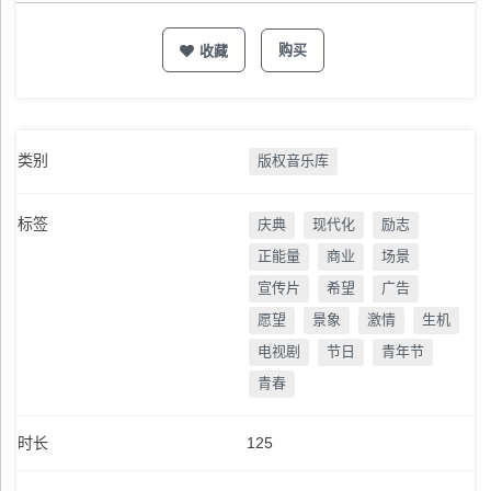
购买
收藏
类别
版权音乐库
标签
庆典
现代化
励志
正能量
商业
场景
宣传片
希望
广告
愿望
景象
激情
生机
电视剧
节日
青年节
青春
时长
125