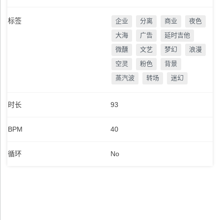
标签
企业
分离
商业
夜色
大海
广告
延时吉他
微醺
文艺
梦幻
浪漫
空灵
粉色
背景
蒸汽波
转场
迷幻
时长
93
BPM
40
循环
No