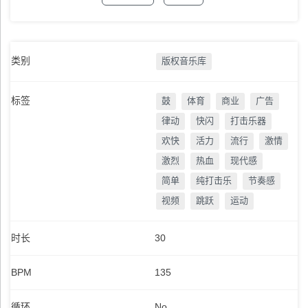
类别
版权音乐库
标签
鼓
体育
商业
广告
律动
快闪
打击乐器
欢快
活力
流行
激情
激烈
热血
现代感
简单
纯打击乐
节奏感
视频
跳跃
运动
时长
30
BPM
135
循环
No