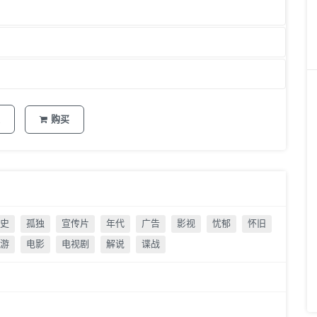
购买
史
孤独
宣传片
年代
广告
影视
忧郁
怀旧
游
电影
电视剧
解说
谍战