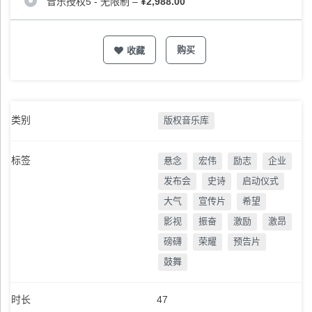
音乐授权5 - 无限制
–
¥2,988.00
购买
收藏
类别
版权音乐库
标签
悬念
宏伟
励志
企业
发布会
史诗
启动仪式
大气
宣传片
希望
影视
振奋
激励
激昂
磅礴
荣耀
预告片
鼓舞
时长
47