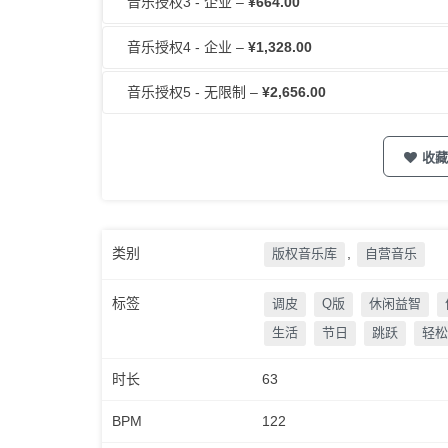
音乐授权3 - 企业
–
¥664.00
音乐授权4 - 企业
–
¥1,328.00
音乐授权5 - 无限制
–
¥2,656.00
收藏
类别
,
版权音乐库
自营音乐
标签
调皮
Q版
休闲益智
生活
节日
跳跃
轻松
时长
63
BPM
122