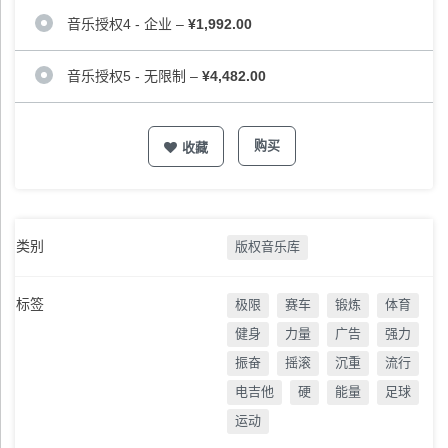
音乐授权4 - 企业
–
¥1,992.00
音乐授权5 - 无限制
–
¥4,482.00
购买
收藏
类别
版权音乐库
标签
极限
赛车
锻炼
体育
健身
力量
广告
强力
振奋
摇滚
沉重
流行
电吉他
硬
能量
足球
运动