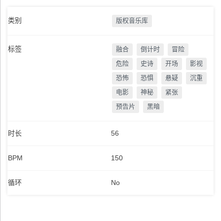
类别
版权音乐库
标签
融合
倒计时
冒险
危险
史诗
开场
影视
恐怖
恐惧
悬疑
沉重
电影
神秘
紧张
预告片
黑暗
时长
56
BPM
150
循环
No