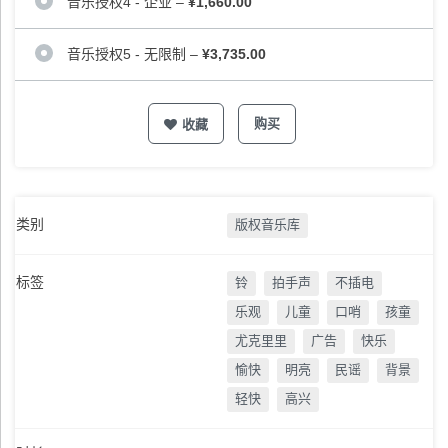
音乐授权4 - 企业
–
¥1,660.00
音乐授权5 - 无限制
–
¥3,735.00
购买
收藏
类别
版权音乐库
标签
铃
拍手声
不插电
乐观
儿童
口哨
孩童
尤克里里
广告
快乐
愉快
明亮
民谣
背景
轻快
高兴