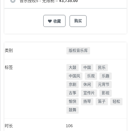
音乐授权5 - 无限制
–
¥3,735.00
购买
收藏
类别
版权音乐库
标签
大鼓
中国
民乐
中国风
乐观
乐趣
京剧
休闲
元宵节
古筝
宣传片
影视
愉快
扬琴
笛子
轻松
鼓舞
时长
106