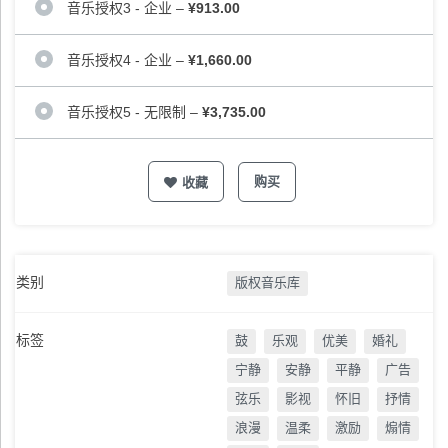
音乐授权3 - 企业
–
¥913.00
音乐授权4 - 企业
–
¥1,660.00
音乐授权5 - 无限制
–
¥3,735.00
购买
收藏
类别
版权音乐库
标签
鼓
乐观
优美
婚礼
宁静
安静
平静
广告
弦乐
影视
怀旧
抒情
浪漫
温柔
激励
煽情