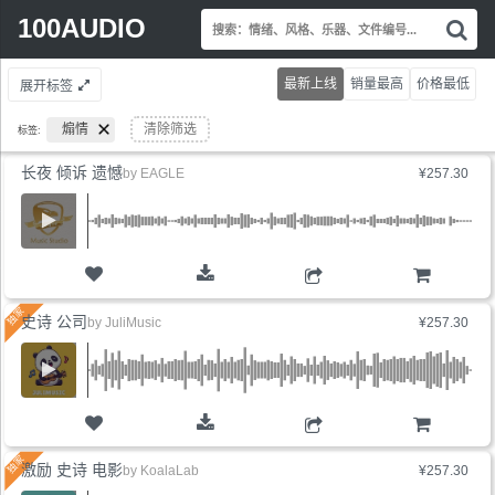
Search
100AUDIO
搜
for:
索
情
最新上线
销量最高
价格最低
展开标签
绪
风
煽情
清除筛选
标签:
格
乐
长夜 倾诉 遗憾
by
EAGLE
¥257.30
器
文
件
编
号.
购物车
史诗 公司
by
JuliMusic
¥257.30
购物车
激励 史诗 电影
by
KoalaLab
¥257.30