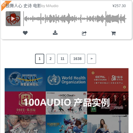
鼓舞人心 史诗 电影
by
MAudio
¥257.30
购物车
1
2
11
1638
>