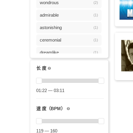
wondrous
(2)
admirable
(1)
astonishing
(1)
ceremonial
(1)
dreamlike
(1)
fabulous
(1)
长 度
grandiose
(1)
marvelous
01:22 — 03:11
(1)
miraculous
(1)
速 度（BPM）
puppet
(1)
remarkable
(1)
119 — 160