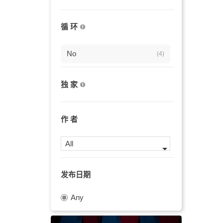
积极
(1)
循 环
野心勃勃
(1)
极好的
No
(1)
(4)
背景
(1)
独 家
唯美
(1)
轻快
(1)
作 者
平静的
(1)
All
庆贺
(1)
发布日期
迷人
(1)
Any
童趣
(1)
自信
(1)