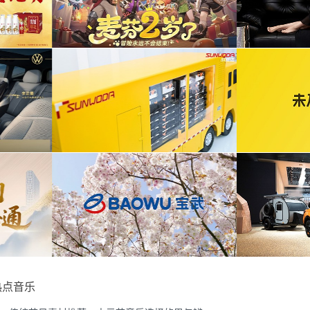
智慧屏6鸿蒙智家技术发布会精
为ABB FE同济大学校园行活动花絮提供音乐
目提供音乐版权
版权
为2026天猫沙发电影节xELLEDECO回顾项
》2周年活动提供音乐版权
目提供音乐版权
为《赛博朋克三维弹球机》产品宣传项目提供
车展宣发项目提供音乐版权
音乐版权
热点音乐