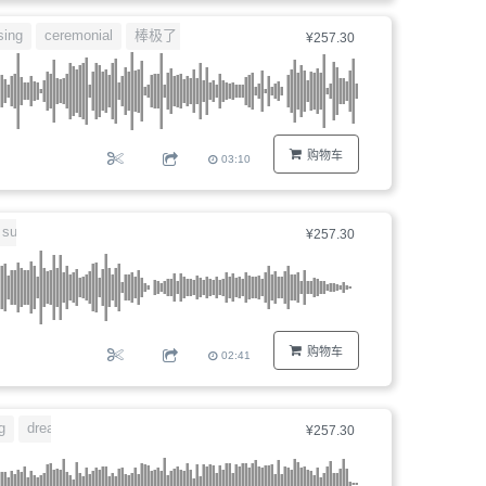
器、
sing
ceremonial
棒极了
叛逆
¥257.30
文
件
编
号...
购物车
03:10
surprising
delighted
¥257.30
购物车
02:41
g
dreamlike
miracle
¥257.30