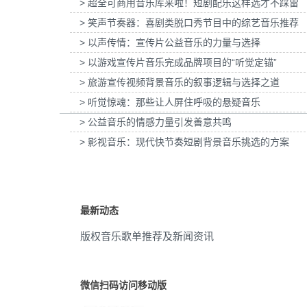
> 超全可商用音乐库来啦！短剧配乐这样选才不踩雷
欢欣
(1)
> 笑声节奏器：喜剧类脱口秀节目中的综艺音乐推荐
为张家口京西智行科技BWI媒体3D动画科普
为伊利宫酪中规格奶皮子酸奶TV
项目提供音乐版权
> 以声传情：宣传片公益音乐的力量与选择
乐版权
跳跃地
(1)
> 以游戏宣传片音乐完成品牌项目的“听觉定锚”
活泼
(1)
> 旅游宣传视频背景音乐的叙事逻辑与选择之道
磅礴
> 听觉惊魂：那些让人屏住呼吸的悬疑音乐
(1)
> 公益音乐的情感力量引发善意共鸣
神秘
(1)
> 影视音乐：现代快节奏短剧背景音乐挑选的方案
管弦
(1)
俏皮
(1)
最新动态
正能量
(1)
版权音乐歌单推荐及新闻资讯
大气
(1)
搞怪
(1)
微信扫码访问移动版
叛逆
(1)