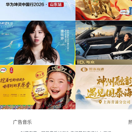
为中信期货有限公司2026年中策略会提供音
为华为Vision
音乐版权
乐版权
华剪项
目提供音乐
为光明优加x上海博物馆马年限定礼盒宣传项
目提供音乐版权
为《出发吧麦芬
提供音乐版
为大众汽车ID与众08 KOL摄影制作项目提供
音乐版权
为欣旺达武汉商用
广告音乐