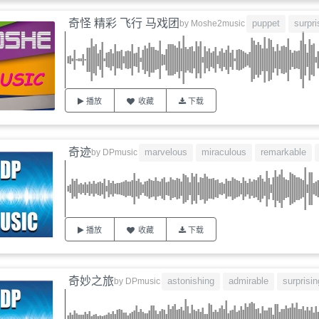
奇怪 精彩 飞行 马戏团
puppet
surpri
by
Moshe2music
播放
收藏
下载
奇迹
marvelous
miraculous
remarkable
by
DPmusic
播放
收藏
下载
奇妙之旅
astonishing
admirable
surprisin
by
DPmusic