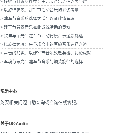
> 传统节日素材推荐：中元节音乐选择的思与辨
> 以旋律铸魂：建军节活动音乐的挑选考量
为2026福特经销商大会-柳州福特户外主题乐
节气清明项目提供音乐版权
> 建军节音乐的选择之道：以音律铸军魂
园试乘试驾活动提供音乐版权
> 建军节背景音乐如此成就活动的灵魂
> 铁血与荣光：建军节活动背景音乐这般挑选
> 以旋律铸魂：庄重场合中的军旅音乐选择之道
> 声音的加冕：以建军节音乐致敬英雄、礼赞成就
> 军魂与荣光：建军节音乐与颁奖旋律的选择
帮助中心
购买相关问题自助查询或咨询在线客服。
关于100Audio