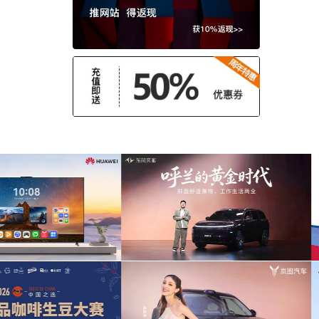
delighted
(1)
delightful
(1)
坚定
(1)
ecstatic
(1)
能量
(1)
令人兴奋
(1)
童话故事
(1)
Fanfare
(1)
棒极了
(1)
自由的
(1)