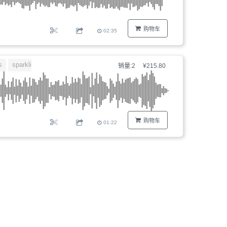
购物车
02:35
s
sparkling
野心勃勃
销量:2
¥215.80
购物车
01:22