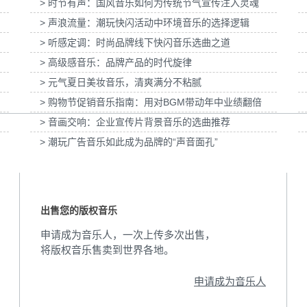
> 时节有声：国风音乐如何为传统节气宣传注入灵魂
> 声浪流量：潮玩快闪活动中环境音乐的选择逻辑
C拍摄提供音
为国泰海通证券上海青浦分公司宣传项目提供
> 听感定调：时尚品牌线下快闪音乐选曲之道
音乐版权
为宝武集团二十四
> 高级感音乐：品牌产品的时代旋律
> 元气夏日美妆音乐，清爽满分不粘腻
> 购物节促销音乐指南：用对BGM带动年中业绩翻倍
> 音画交响：企业宣传片背景音乐的选曲推荐
> 潮玩广告音乐如此成为品牌的“声音面孔”
出售您的版权音乐
申请成为音乐人，一次上传多次出售，
将版权音乐售卖到世界各地。
申请成为音乐人