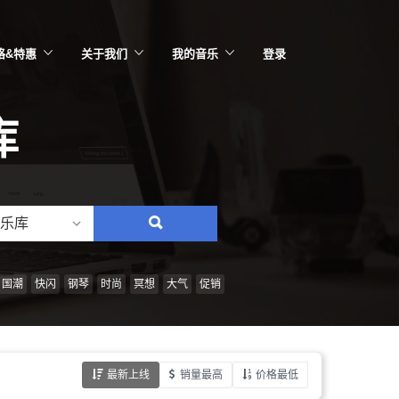
格&特惠
关于我们
我的音乐
登录
库
乐库
搜
索：
情
国潮
快闪
钢琴
时尚
冥想
大气
促销
绪、
风
格、
最新上线
销量最高
价格最低
乐