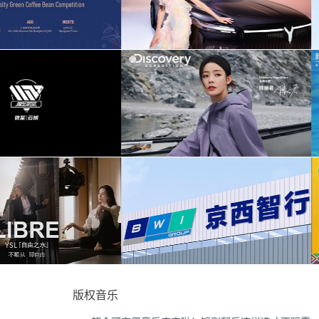
清新
(1)
友好的
(1)
为东风奕派M8上市发布会项目提供音乐版权
为中汇人寿三周年宣传项目提供
搞笑
(1)
乐趣
(1)
未来感
(1)
为岚图泰山X8上市发布会互动项目提供音乐
为华为中国行2026山东站传播项
版权
版权
glamorous
(1)
盛大
(1)
假日
(1)
为Discovery expedition北京店铺活动提供音
为新希望乳业唐钱婷品牌代言项目
希望
(1)
乐版权
权
诙谐
(1)
版权音乐
高兴
(1)