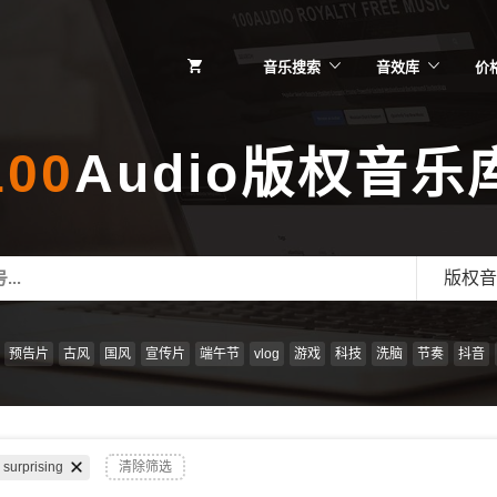
音乐搜索
音效库
价
100
Audio版权音乐
版权音
预告片
古风
国风
宣传片
端午节
vlog
游戏
科技
洗脑
节奏
抖音
surprising
清除筛选