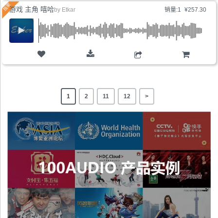
游戏 主角 嘻哈
by
Etkar
销量:1
¥257.30
购物车
1
2
11
12
>