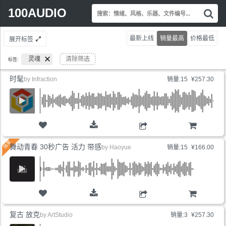
Search
100AUDIO
搜
for:
索
情
最新上线
销量最高
价格最低
展开标签
绪
风
灵魂
清除筛选
标签:
格
乐
时髦
by
Infraction
销量:15
¥257.30
器
文
件
编
号.
购物车
舞动青春 30秒广告 活力 带感
by
Haoyue
销量:15
¥166.00
购物车
复古 放克
by
ArtStudio
销量:3
¥257.30